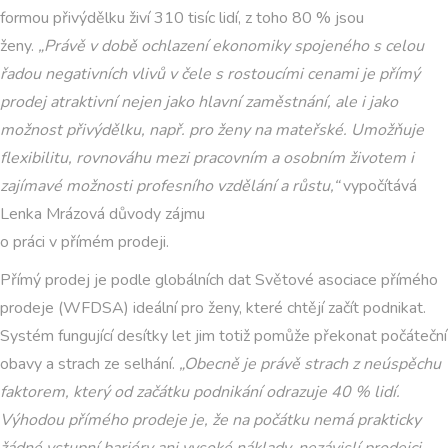
formou přivýdělku živí 310 tisíc lidí, z toho 80 % jsou
ženy.
„Právě v době ochlazení ekonomiky spojeného s celou
řadou negativních vlivů v čele s rostoucími cenami je přímý
prodej atraktivní nejen jako hlavní zaměstnání, ale i jako
možnost přivýdělku, např. pro ženy na mateřské. Umožňuje
flexibilitu, rovnováhu mezi pracovním a osobním životem i
zajímavé možnosti profesního vzdělání a růstu,“
vypočítává
Lenka Mrázová důvody zájmu
o práci v přímém prodeji.
Přímý prodej je podle globálních dat Světové asociace přímého
prodeje (WFDSA) ideální pro ženy, které chtějí začít podnikat.
Systém fungující desítky let jim totiž pomůže překonat počáteční
obavy a strach ze selhání.
„Obecně je právě strach z neúspěchu
faktorem, který od začátku podnikání odrazuje 40 % lidí.
Výhodou přímého prodeje je, že na počátku nemá prakticky