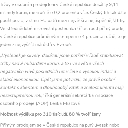
Tržby v osobním prodeji loni v České republice dosáhly 9,11
miliardy korun, meziročně o 0,2 procenta více. Český trh tak dále
posílil pozici, v rámci EU patří mezi největší a nejúspěšnější trhy.
Ve střednědobém srovnání posledních tří let rostl přímý prodej
v České republice průměrným tempem o 4 procenta ročně, to je
jeden z nejvyšších nárůstů v Evropě.
„Výsledek je skvělý, dokázali jsme potřetí v řadě stabilizovat
tržby nad 9 miliardami korun, a to i ve světle všech
negativních vlivů posledních let v čele s vysokou inflací a
slabší ekonomikou. Opět jsme potvrdili, že právě osobní
kontakt s klientem a dlouhodobý vztah a znalost klienta mají
nezastupitelnou roli,“
říká generální sekretářka Asociace
osobního prodeje (AOP) Lenka Mrázová.
Možnost výdělku pro 310 tisíc lidí, 80 % tvoří ženy
Přímým prodejem se v České republice na plný úvazek nebo