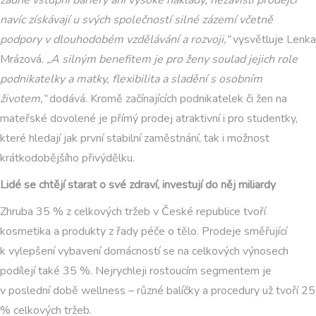
žádné vstupní bariéry ani vysoké náklady, nezávislí prodejci
navíc získávají u svých společností silné zázemí včetně
podpory v dlouhodobém vzdělávání a rozvoji,“
vysvětluje Lenka
Mrázová.
„A silným benefitem je pro ženy soulad jejich role
podnikatelky a matky, flexibilita a sladění s osobním
životem,“
dodává. Kromě začínajících podnikatelek či žen na
mateřské dovolené je přímý prodej atraktivní i pro studentky,
které hledají jak první stabilní zaměstnání, tak i možnost
krátkodobějšího přivýdělku.
Lidé se chtějí starat o své zdraví, investují do něj miliardy
Zhruba 35 % z celkových tržeb v České republice tvoří
kosmetika a produkty z řady péče o tělo. Prodeje směřující
k vylepšení vybavení domácností se na celkových výnosech
podílejí také 35 %. Nejrychleji rostoucím segmentem je
v poslední době wellness – různé balíčky a procedury už tvoří 25
% celkových tržeb.