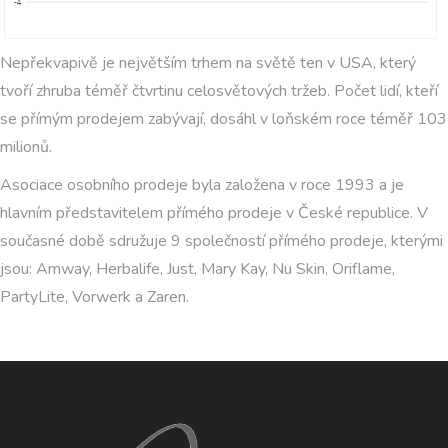
Nepřekvapivě je největším trhem na světě ten v USA, který
tvoří zhruba téměř čtvrtinu celosvětových tržeb. Počet lidí, kteří
se přímým prodejem zabývají, dosáhl v loňském roce téměř 103
milionů.
Asociace osobního prodeje byla založena v roce 1993 a je
hlavním představitelem přímého prodeje v České republice. V
současné době sdružuje 9 společností přímého prodeje, kterými
jsou: Amway, Herbalife, Just, Mary Kay, Nu Skin, Oriflame,
PartyLite, Vorwerk a Zaren.