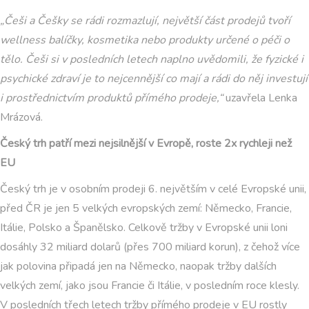
„Češi a Češky se rádi rozmazlují, největší část prodejů tvoří
wellness balíčky, kosmetika nebo produkty určené o péči o
tělo. Češi si v posledních letech naplno uvědomili, že fyzické i
psychické zdraví je to nejcennější co mají a rádi do něj investují
i prostřednictvím produktů přímého prodeje,“
uzavřela Lenka
Mrázová.
Český trh patří mezi nejsilnější v Evropě, roste 2x rychleji než
EU
Český trh je v osobním prodeji 6. největším v celé Evropské unii,
před ČR je jen 5 velkých evropských zemí: Německo, Francie,
Itálie, Polsko a Španělsko. Celkově tržby v Evropské unii loni
dosáhly 32 miliard dolarů (přes 700 miliard korun), z čehož více
jak polovina připadá jen na Německo, naopak tržby dalších
velkých zemí, jako jsou Francie či Itálie, v posledním roce klesly.
V posledních třech letech tržby přímého prodeje v EU rostly