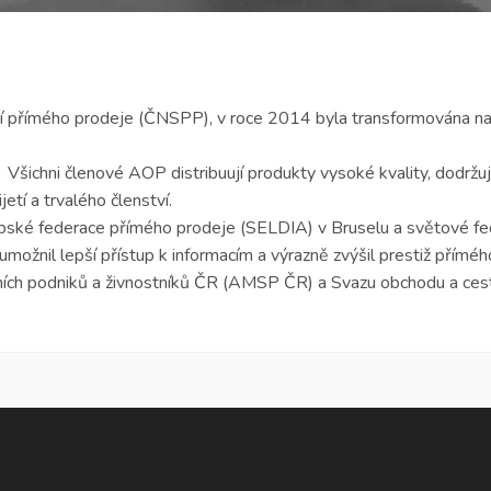
í přímého prodeje (ČNSPP), v roce 2014 byla transformována na
Všichni členové AOP distribuují produkty vysoké kvality, dodržují
etí a trvalého členství.
opské federace přímého prodeje (SELDIA) v Bruselu a světové
, umožnil lepší přístup k informacím a výrazně zvýšil prestiž přímé
dních podniků a živnostníků ČR (AMSP ČR) a Svazu obchodu a ce