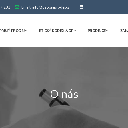
47 232
Email: info@osobniprodej.cz
PŘÍMÝ PRODEJ
ETICKÝ KODEX AOP
PRODEJCE
ZÁK
O nás