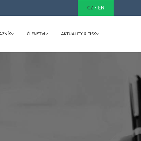
/
CZ
EN
AZNÍK
ČLENSTVÍ
AKTUALITY & TISK