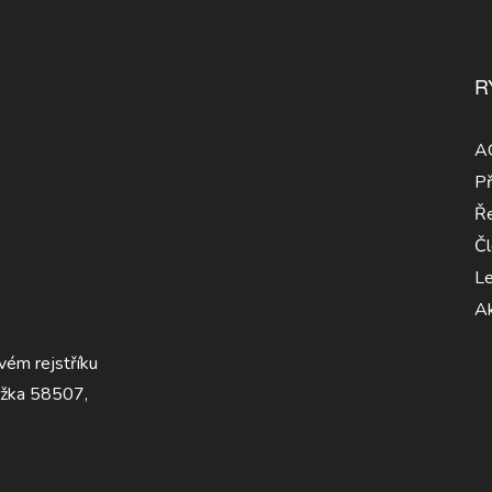
R
A
Př
Ře
Čl
Le
Ak
vém rejstříku
ožka 58507,