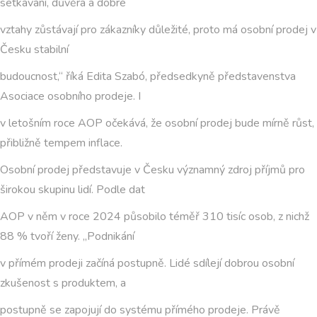
setkávání, důvěra a dobré
vztahy zůstávají pro zákazníky důležité, proto má osobní prodej v
Česku stabilní
budoucnost,“ říká Edita Szabó, předsedkyně představenstva
Asociace osobního prodeje. I
v letošním roce AOP očekává, že osobní prodej bude mírně růst,
přibližně tempem inflace.
Osobní prodej představuje v Česku významný zdroj příjmů pro
širokou skupinu lidí. Podle dat
AOP v něm v roce 2024 působilo téměř 310 tisíc osob, z nichž
88 % tvoří ženy. „Podnikání
v přímém prodeji začíná postupně. Lidé sdílejí dobrou osobní
zkušenost s produktem, a
postupně se zapojují do systému přímého prodeje. Právě