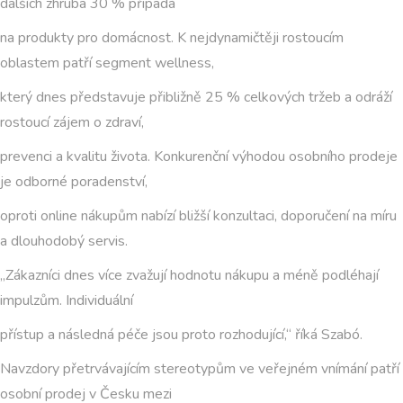
dalších zhruba 30 % připadá
na produkty pro domácnost. K nejdynamičtěji rostoucím
oblastem patří segment wellness,
který dnes představuje přibližně 25 % celkových tržeb a odráží
rostoucí zájem o zdraví,
prevenci a kvalitu života. Konkurenční výhodou osobního prodeje
je odborné poradenství,
oproti online nákupům nabízí bližší konzultaci, doporučení na míru
a dlouhodobý servis.
„Zákazníci dnes více zvažují hodnotu nákupu a méně podléhají
impulzům. Individuální
přístup a následná péče jsou proto rozhodující,“ říká Szabó.
Navzdory přetrvávajícím stereotypům ve veřejném vnímání patří
osobní prodej v Česku mezi