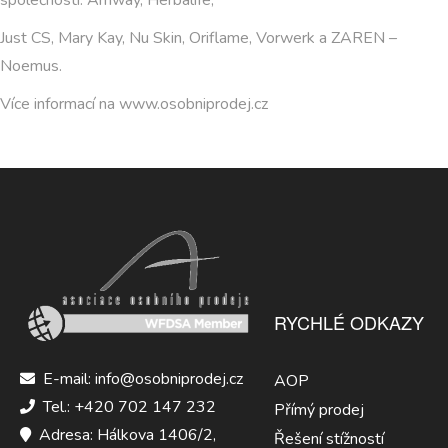
společností: Amway, Herbalife,
Just CS, Mary Kay, Nu Skin, Oriflame, Vorwerk a ZAREN –
Noemus.
Více informací na www.osobniprodej.cz
RYCHLÉ ODKAZY
E-mail: info@osobniprodej.cz
AOP
Tel.: +420 702 147 232
Přímý prodej
Adresa: Hálkova 1406/2,
Řešení stížností