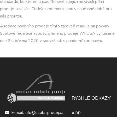
standardů, ke kterému jsou členové a jejich nezávislí přímí
prodejci zavázáni Etickým kodexem, jsou v současné době pro
nás prioritou.
Asociace osobního prodeje tímto zároveň reaguje na pokyny
Světové federace asociací přímého prodeje WFDSA vyhlášené
dne 24. března 2020 v souvislosti s pandemií koronaviru.
RYCHLÉ ODKAZY
E-mail: info@osobniprodej.cz
AOP